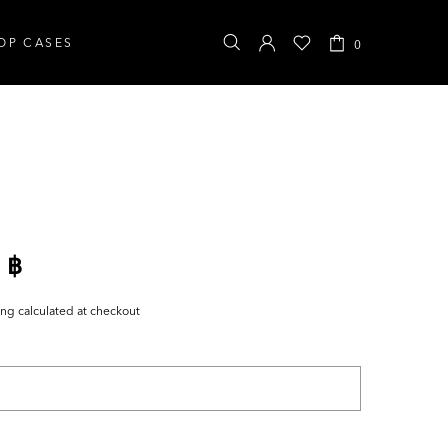
OP CASES
0
 ฿
ing
calculated at checkout