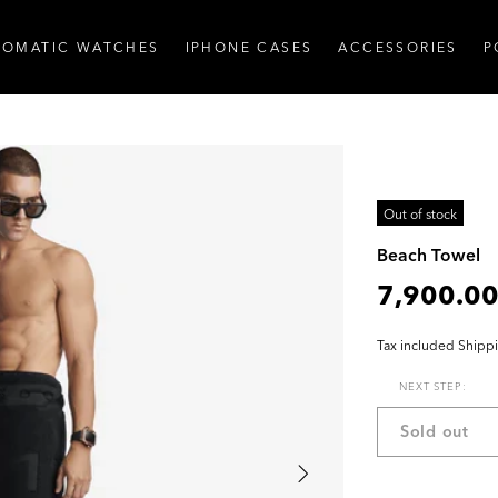
TOMATIC WATCHES
IPHONE CASES
ACCESSORIES
P
Out of stock
Beach Towel
7,900.00
Tax included
Shipp
NEXT STEP:
Sold out