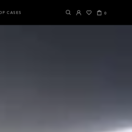
OP CASES
0